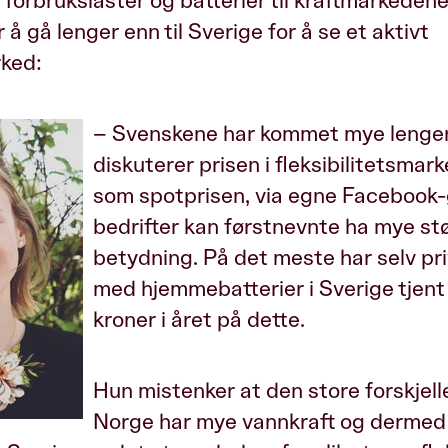
 forbrukslaster og batterier til kraftmarkedene
r å gå lenger enn til Sverige for å se et aktivt
rked:
– Svenskene har kommet mye lenger
diskuterer prisen i fleksibilitetsmarke
som spotprisen, via egne Facebook-
bedrifter kan førstnevnte ha mye st
betydning. På det meste har selv pr
med hjemmebatterier i Sverige tje
kroner i året på dette.
Hun mistenker at den store forskjell
Norge har mye vannkraft og dermed