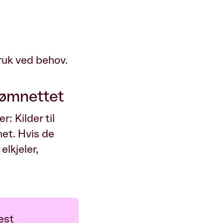
ruk ved behov.
trømnettet
r: Kilder til
het. Hvis de
elkjeler,
est