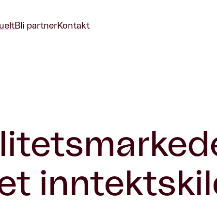
uelt
Bli partner
Kontakt
ilitetsmarked
t inntektskil