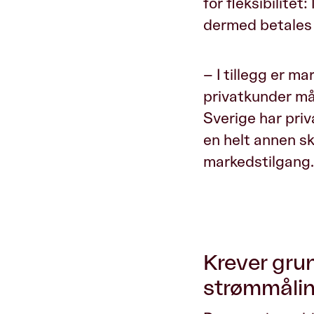
for fleksibilitet:
dermed betales d
– I tillegg er m
privatkunder må 
Sverige har priv
en helt annen sk
markedstilgang.
Krever gru
strømmåli