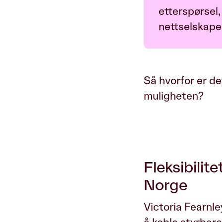
etterspørsel
nettselskapene
Så hvorfor er d
muligheten?
Fleksibilit
Norge
Victoria Fearnle