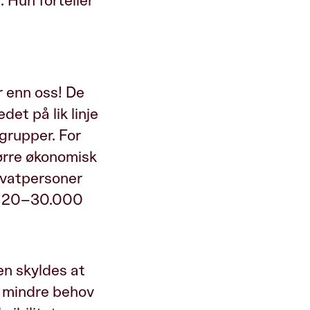
. Hun forteller
 enn oss! De
det på lik linje
grupper. For
ørre økonomisk
ivatpersoner
nt 20–30.000
en skyldes at
 mindre behov