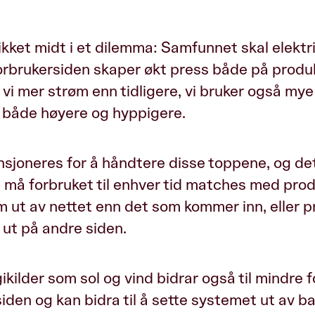
likket midt i et dilemma: Samfunnet skal elektri
forbrukersiden skaper økt press både på produk
 vi mer strøm enn tidligere, vi bruker også my
r både høyere og hyppigere.
sjoneres for å håndtere disse toppene, og det
legg må forbruket til enhver tid matches med pro
øm ut av nettet enn det som kommer inn, eller 
 ut på andre siden.
kilder som sol og vind bidrar også til mindre 
den og kan bidra til å sette systemet ut av ba