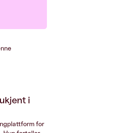
enne
ukjent i
ingplattform for