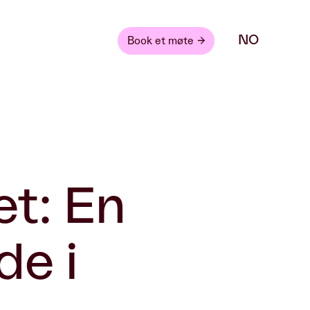
NO
Book et møte
et: En
de i