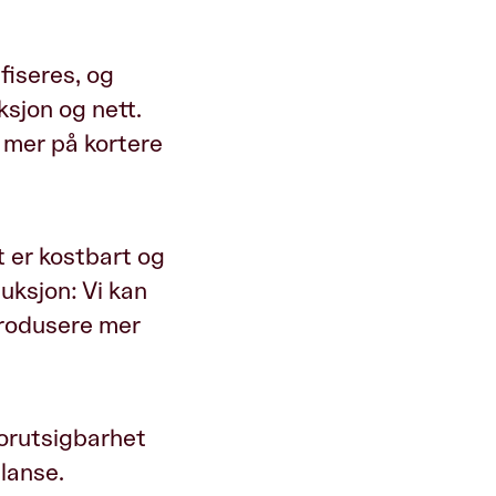
fiseres, og
sjon og nett.
e mer på kortere
 er kostbart og
duksjon: Vi kan
produsere mer
forutsigbarhet
lanse.