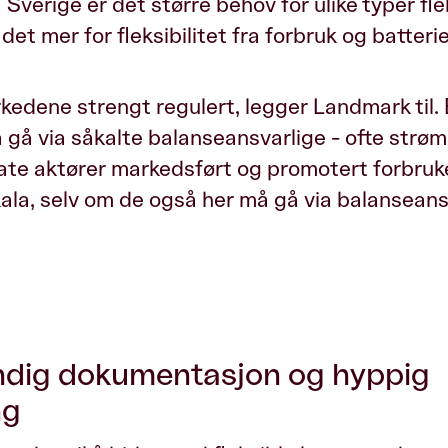
I Sverige er det større behov for ulike typer flek
et mer for fleksibilitet fra forbruk og batterie
arkedene strengt regulert, legger Landmark til. 
gå via såkalte balanseansvarlige - ofte strøm
ate aktører markedsført og promotert forbruker
ala, selv om de også her må gå via balanseans
ndig dokumentasjon og hyppig
ng