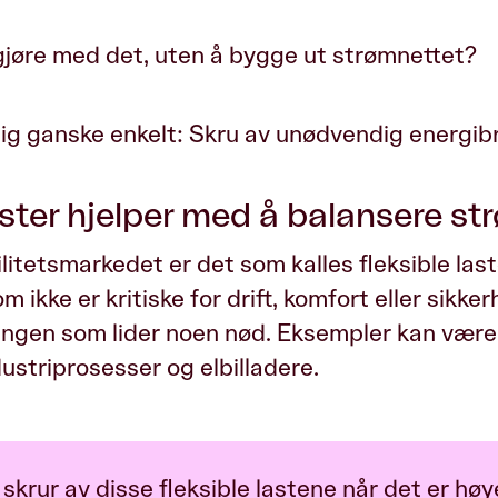
gjøre med det, uten å bygge ut strømnettet?
lig ganske enkelt: Skru av unødvendig energib
aster hjelper med å balansere s
ilitetsmarkedet er det som kalles fleksible laste
 ikke er kritiske for drift, komfort eller sikker
 ingen som lider noen nød. Eksempler kan være 
ustriprosesser og elbilladere.
skrur av disse fleksible lastene når det er høy