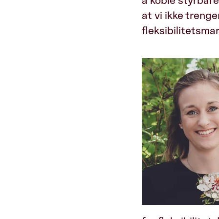
å koble styrbare
at vi ikke trenge
fleksibilitetsma