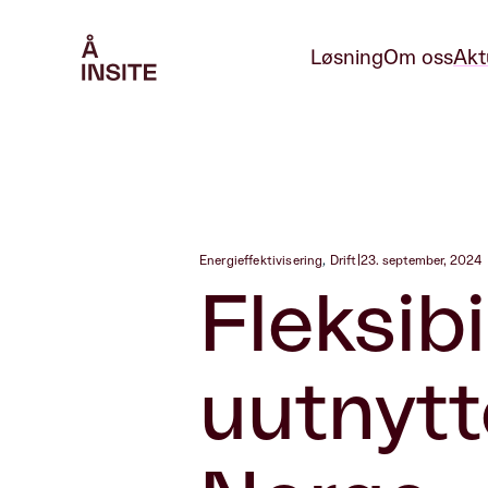
Løsning
Om oss
Akt
Energieffektivisering
,
Drift
|
23. september, 2024
Fleksib
uutnytte