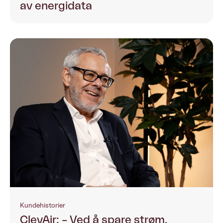
av energidata
Kundehistorier
ClevAir: – Ved å spare strøm,